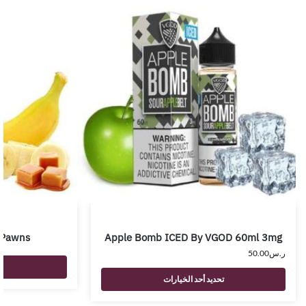
 Pawns
Apple Bomb ICED By VGOD 60ml 3mg
ر.س
50.00
تحديد أحد الخيارات