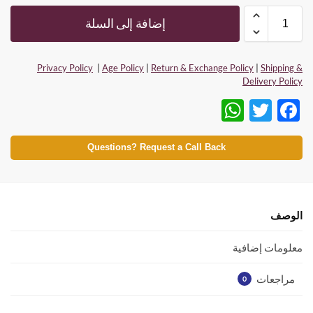
إضافة إلى السلة
Privacy Policy
|
Age Policy
|
Return & Exchange Policy
|
Shipping &
Delivery Policy
W
T
F
h
w
ac
at
itt
e
Questions? Request a Call Back
s
er
b
A
o
p
o
الوصف
p
k
معلومات إضافية
مراجعات
0