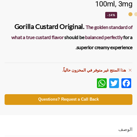
100ml, 3mg
-14%
Gorilla Custard Original
.
The golden standard of
what a true custard flavor
should be
balanced perfectly
for a
superior creamy experience.
هذا المنتج غير متوفر في المخزون حالياً.
W
T
F
h
w
ac
at
itt
e
Questions? Request a Call Back
s
er
b
A
o
p
o
الوصف