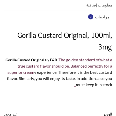
p
k
معلومات إضافية
مراجعات
0
Gorilla Custard Original, 100ml,
3mg
The golden standard of what a
Gorilla Custard Original
By
E&B
.
true custard flavor
should be. Balanced perfectly for a
superior cream
y experience. Therefore it is the best custard
flavor. Similarly, you will enjoy its taste. In addition, also you
.
must keep it in stock
الوزن
غير محدد