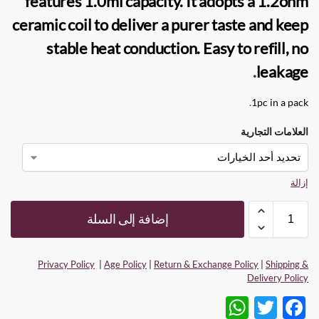
features 1.0ml capacity. It adopts a 1.2ohm
ceramic
coil
to deliver a purer taste and keep
stable heat conduction. Easy to refill, no
.
leakage
.
1pc in a pack
العلامات التجارية
إزالة
إضافة إلى السلة
Privacy Policy
|
Age Policy
|
Return & Exchange Policy
|
Shipping &
Delivery Policy
W
T
F