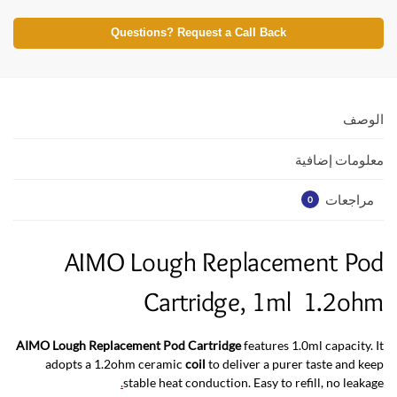
h
w
ac
at
itt
e
Questions? Request a Call Back
s
er
b
A
o
p
o
الوصف
p
k
معلومات إضافية
مراجعات
0
AIMO Lough Replacement Pod
Cartridge, 1ml 1.2ohm
AIMO Lough Replacement Pod Cartridge
features 1.0ml capacity. It
adopts a 1.2ohm ceramic
coil
to deliver a purer taste and keep
.
stable heat conduction. Easy to refill, no leakage