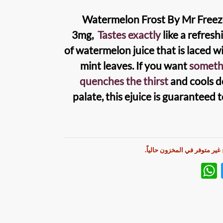
Watermelon Frost By Mr Freez
3mg,
Tastes exactly
like a refresh
of watermelon juice that is laced w
mint leaves. If you want
someth
quenches the thirst
and cools 
palate, this
ejuice
is guaranteed 
 غير متوفر في المخزون حالياً.
W
T
h
w
at
itt
s
er