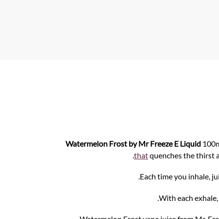
A
p
p
Watermelon Frost by Mr Freeze E Liquid
100m
.
that
quenches the thirst a
Each time you inhale, j
With each exhale, 
Watermelon Frost vape juice from Mr. Freeze