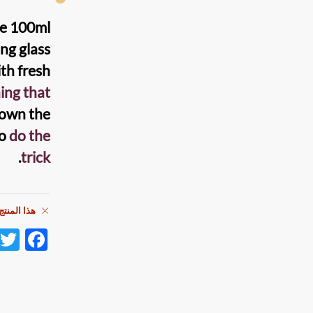
e
100ml
ing glass
ith fresh
ing that
down the
to
do the
.
trick
هذا المنتج
F
ac
e
b