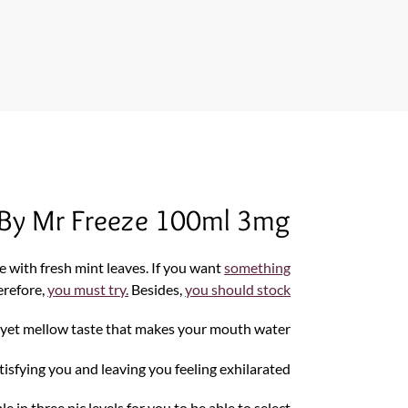
 By Mr Freeze 100ml 3mg
e with fresh mint leaves. If you want
something
erefore,
you must try.
Besides,
you should stock
t yet mellow taste that makes your mouth water.
isfying you and leaving you feeling exhilarated.
 in three nic levels for you to be able to select