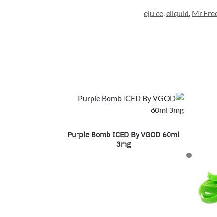
ejuice
,
eliquid
,
Mr Fre
Purple Bomb ICED By VGOD 60ml
3mg