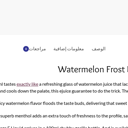
o
o
k
الوصف
معلومات إضافية
مراجعات
0
Watermelon Frost
l tastes
exactly like
a refreshing glass of watermelon juice that lac
nd cools down the palate, this ejuice guarantee to do the trick. Th
uicy watermelon flavor floods the taste buds, delivering that swee
superb menthol adds an extra touch of freshness to the profile, sat
 E Liquid arrives in a 100ml chubby gorilla bottle. And is available