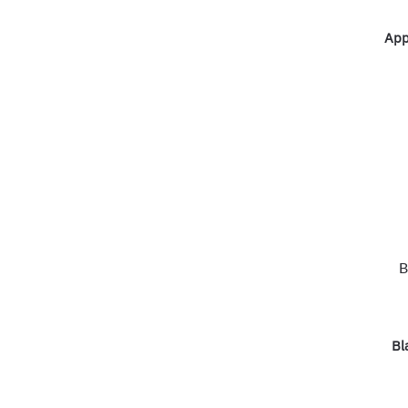
App
Bl