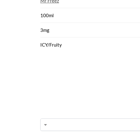
Mr Freez
100ml
3mg
ICY/Fruity