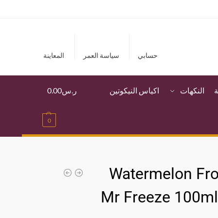
حسابي
سياسة العمر
المعاينة
ة
النكهات
اكياس النيكوتين
ر.س
0.00
0
Watermelon Fro
Mr Freeze 100m