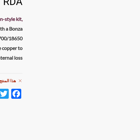
RDA
n-style kit,
th a
Bonza
0700/18650
e copper to
ternal loss.
هذا المنتج
F
ac
e
b
o