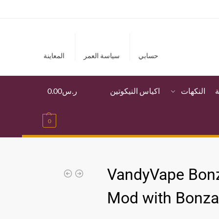
حسابي
سياسة العمر
المعاينة
ة
النكهات
اكياس النيكوتين
ر.س
0.00
0
VandyVape Bonz
Mod with Bonza