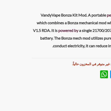
VandyVape Bonza Kit Mod
. A portable
pe
which combines a Bonza mechanical mod wi
V1.5
RDA
. It is
powered by
a single 21700/2
battery. The Bonza mech mod utilizes pur
conduct electricity, it can reduce in
 غير متوفر في المخزون حالياً.
W
T
h
w
at
itt
s
er
A