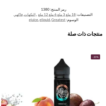
رمز المنتج:
1380
التصنيفات:
18 ملغ 3 ملغ 6 ملغ 12 ملغ
,
النكهات
,
فاكهي
الوسوم:
Greatest
,
eliquid
,
ejuice
منتجات ذات صلة
-20%