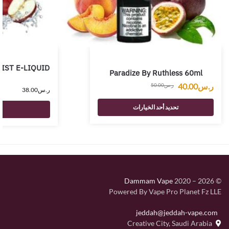
IST E-LIQUID
Paradize By Ruthless 60ml
ر.س
40.00
ر.س
50.00
ر.س
38.00
تحديد أحد الخيارات
Dammam Vape
2020 – 2026
©
Powered By Vape Pro Planet Fz LLE
jeddah@jeddah-vape.com
Creative City, Saudi Arabia