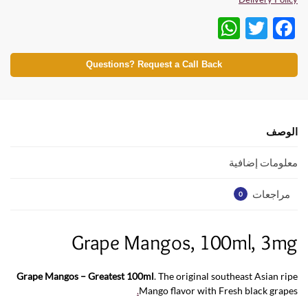
W
T
F
h
w
ac
at
itt
e
Questions? Request a Call Back
s
er
b
A
o
p
o
الوصف
p
k
معلومات إضافية
مراجعات
0
Grape Mangos, 100ml, 3mg
Grape Mangos – Greatest 100ml
. The original southeast Asian ripe
.
Mango flavor with Fresh black grapes