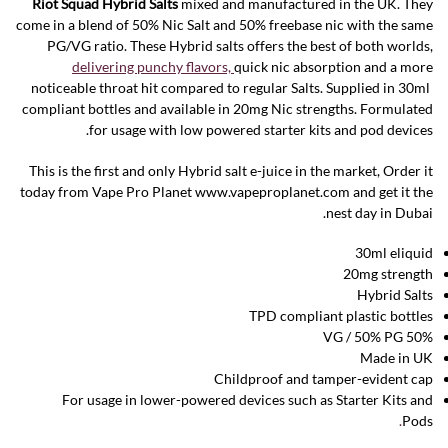
Riot Squad Hybrid
Salts
mixed and manufactured in the UK. They
come in a blend of 50% Nic Salt and 50% freebase nic with the same
PG/VG ratio. These Hybrid salts offers the best of both worlds,
delivering punchy flavors,
quick nic absorption and a more
noticeable throat hit compared to regular Salts. Supplied in 30ml
compliant bottles and available in 20mg Nic strengths. Formulated
for usage with low powered starter kits and pod devices.
This is the first and only Hybrid salt e-juice in the market, Order it
today from Vape Pro Planet www.vapeproplanet.com and get it the
nest day in Dubai.
30ml eliquid
20mg strength
Hybrid Salts
TPD compliant plastic bottles
50% VG / 50% PG
Made in UK
Childproof and tamper-evident cap
For usage in lower-powered devices such as Starter Kits and
.
Pods