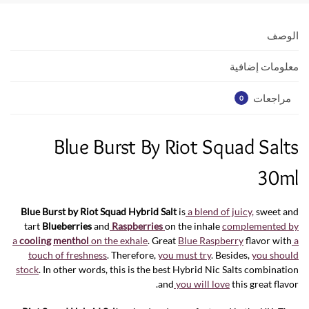
A
o
p
o
الوصف
p
k
معلومات إضافية
مراجعات
0
Blue Burst By Riot Squad Salts
30ml
Blue Burst by Riot Squad Hybrid Salt
is
a blend of juicy,
sweet and
tart
Blueberries
and
Raspberries
on the inhale
complemented by
a
cooling
menthol
on the exhale
. Great
Blue Raspberry
flavor with
a
touch of freshness
. Therefore,
you must try
. Besides,
you should
stock
. In other words, this is the best Hybrid Nic Salts combination
and
you will love
this great flavor.