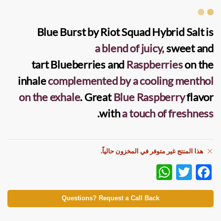
Blue Burst by Riot Squad Hybrid Salt
is
a blend of juicy,
sweet and
tart
Blueberries
and
Raspberries
on the
inhale
complemented by a
cooling
menthol
on the exhale
. Great
Blue Raspberry
flavor
.
with
a touch of freshness
هذا المنتج غير متوفر في المخزون حالياً.
W
T
F
h
w
ac
at
itt
e
Questions? Request a Call Back
s
er
b