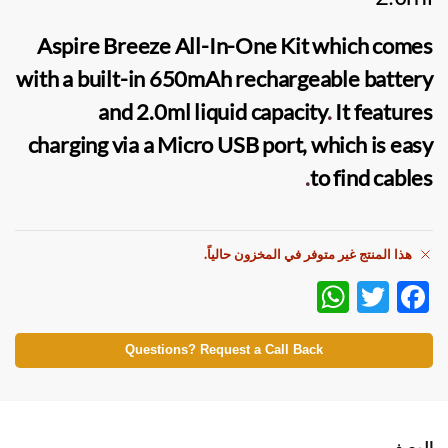
Aspire Breeze All-In-One Kit
which comes
with a built-in 650mAh rechargeable battery
and 2.0ml liquid capacity
.
It features
charging via a Micro USB port, which is easy
.
to find cables
هذا المنتج غير متوفر في المخزون حالياً.
W
T
F
h
w
ac
at
itt
e
Questions? Request a Call Back
s
er
b
A
o
الوصف