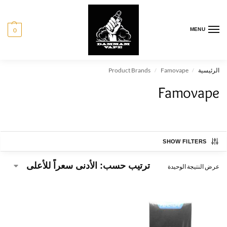
0
MENU
الرئيسية
Famovape
Product Brands
/
/
Famovape
SHOW FILTERS
عرض النتيجة الوحيدة